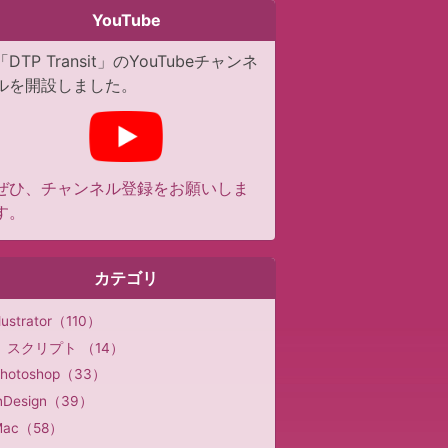
YouTube
「DTP Transit」のYouTubeチャンネ
ルを開設しました。
ぜひ、チャンネル登録をお願いしま
す。
カテゴリ
llustrator（110）
スクリプト （14）
hotoshop（33）
nDesign（39）
Mac（58）