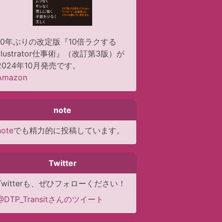
10年ぶりの改定版『10倍ラクする
Illustrator仕事術』（改訂第3版）が
2024年10月発売です。
Amazon
note
note
でも精力的に投稿しています。
Twitter
Twitterも、ぜひフォローください！
@DTP_Transitさんのツイート