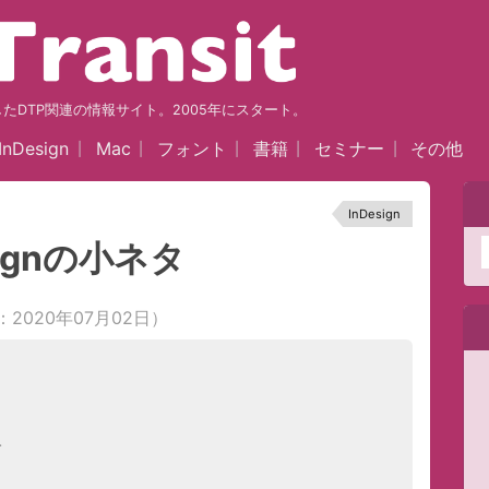
nをはじめとしたDTP関連の情報サイト。2005年にスタート。
InDesign
Mac
フォント
書籍
セミナー
その他
InDesign
ignの小ネタ
2020年07月02日）
み